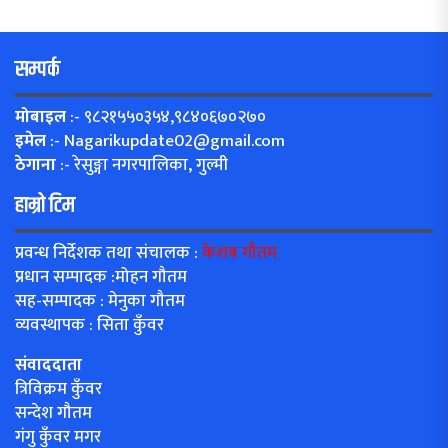
सम्पर्क
मोबाइल
:- ९८२१५५०३५४,९८४०६७०२७०
इमेल
:-
Nagarikupdate02@gmail.com
ठेगाना
:- रेसुङ्गा नगरपालिका, गुल्मी
हाम्रो टिम
प्रवन्ध निर्देशक तथा संचालक :
केशब गौतम
प्रधान सम्पादक :मोहन गौतम
सह-सम्पादक : मेनुका गौतम
व्यवस्थापक : सिता कुँवर
संवाददाता
त्रिविक्रम कुँवर
सन्देश गौतम
गंगु कुँवर मगर