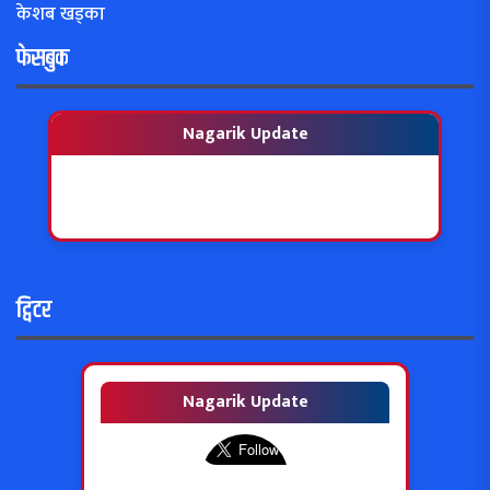
केशब खड्का
फेसबुक
Nagarik Update
ट्विटर
Nagarik Update