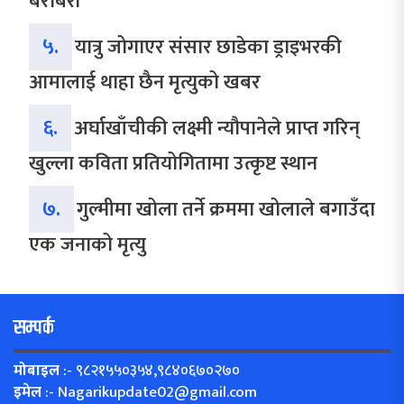
बराबरी
५.
यात्रु जोगाएर संसार छाडेका ड्राइभरकी
आमालाई थाहा छैन मृत्युको खबर
६.
अर्घाखाँचीकी लक्ष्मी न्यौपानेले प्राप्त गरिन्
खुल्ला कविता प्रतियोगितामा उत्कृष्ट स्थान
७.
गुल्मीमा खोला तर्ने क्रममा खोलाले बगाउँदा
एक जनाको मृत्यु
सम्पर्क
मोबाइल
:- ९८२१५५०३५४,९८४०६७०२७०
इमेल
:-
Nagarikupdate02@gmail.com