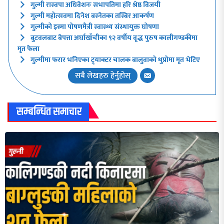
गुल्मी रास्वपा अधिवेशनः सभापतिमा हरि श्रेष्ठ विजयी
गुल्मी महोत्सवमा दिनेश बस्नेतका तस्बिर आकर्षण
गुल्मीको इस्मा पोषणमैत्री स्वास्थ्य संस्थायुक्त घोषणा
बुटवलबाट बेपत्ता अर्घाखाँचीका ९२ वर्षीय वृद्ध पुरुष कालीगण्डकीमा
मृत फेला
गुल्मीमा फरार भनिएका ट्र्याक्टर चालक बालुवाको थुप्रोमा मृत भेटिए
सबै लेखहरु हेर्नुहोस्
सम्बन्धित समाचार