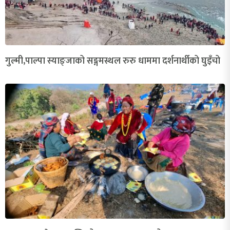
गुल्मी,पाल्पा स्याङ्जाको सङ्गमस्थल रुरु धाममा दर्शनार्थीको घुइँचो