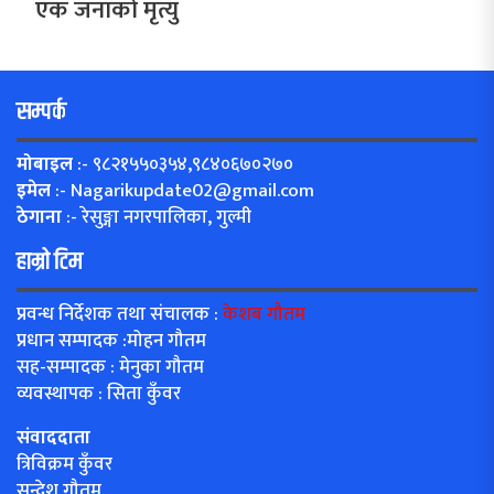
एक जनाको मृत्यु
सम्पर्क
मोबाइल
:- ९८२१५५०३५४,९८४०६७०२७०
इमेल
:-
Nagarikupdate02@gmail.com
ठेगाना
:- रेसुङ्गा नगरपालिका, गुल्मी
हाम्रो टिम
प्रवन्ध निर्देशक तथा संचालक :
केशब गौतम
प्रधान सम्पादक :मोहन गौतम
सह-सम्पादक : मेनुका गौतम
व्यवस्थापक : सिता कुँवर
संवाददाता
त्रिविक्रम कुँवर
सन्देश गौतम