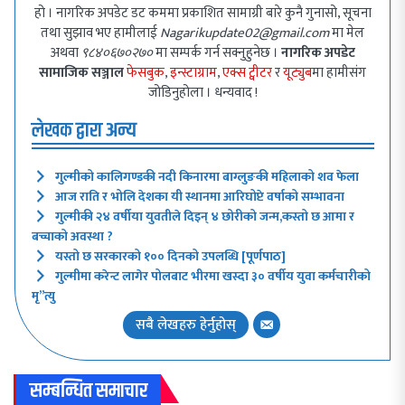
हो । नागरिक अपडेट डट कममा प्रकाशित सामाग्री बारे कुनै गुनासो, सूचना
तथा सुझाव भए हामीलाई
Nagarikupdate02@gmail.com
मा मेल
अथवा
९८४०६७०२७०
मा सम्पर्क गर्न सक्नुहुनेछ ।
नागरिक अपडेट
सामाजिक सञ्जाल
फेसबुक
,
इन्स्टाग्राम
,
एक्स ट्वीटर
र
यूट्युब
मा हामीसंग
जोडिनुहोला । धन्यवाद !
लेखक द्वारा अन्य
गुल्मीको कालिगण्डकी नदी किनारमा बाग्लुङकी महिलाको शव फेला
आज राति र भोलि देशका यी स्थानमा आरिघोप्टे वर्षाको सम्भावना
गुल्मीकी २४ वर्षीया युवतीले दिइन् ४ छोरीको जन्म,कस्तो छ आमा र
बच्चाको अवस्था ?
यस्तो छ सरकारको १०० दिनको उपलब्धि [पूर्णपाठ]
गुल्मीमा करेन्ट लागेर पोलबाट भीरमा खस्दा ३० वर्षीय युवा कर्मचारीको
मृ”त्यु
सबै लेखहरु हेर्नुहोस्
सम्बन्धित समाचार