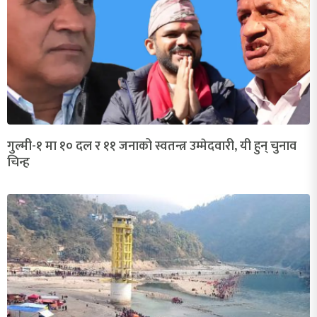
गुल्मी-१ मा १० दल र ११ जनाको स्वतन्त्र उम्मेदवारी, यी हुन् चुनाव
चिन्ह