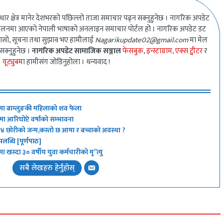
धार क्षेत्र मानेर देशभरको पछिल्लो ताजा समाचार पढ्न सक्नुहुनेछ । नागरिक अपडेट
ालनमा आएको नेपाली भाषाको अनलाइन समाचार पोर्टल हो । नागरिक अपडेट डट
गुनासो, सूचना तथा सुझाव भए हामीलाई
Nagarikupdate02@gmail.com
मा मेल
 सक्नुहुनेछ ।
नागरिक अपडेट सामाजिक सञ्जाल
फेसबुक
,
इन्स्टाग्राम
,
एक्स ट्वीटर
र
यूट्युब
मा हामीसंग जोडिनुहोला । धन्यवाद !
मा बाग्लुङकी महिलाको शव फेला
 आरिघोप्टे वर्षाको सम्भावना
न् ४ छोरीको जन्म,कस्तो छ आमा र बच्चाको अवस्था ?
ब्धि [पूर्णपाठ]
ा खस्दा ३० वर्षीय युवा कर्मचारीको मृ”त्यु
सबै लेखहरु हेर्नुहोस्