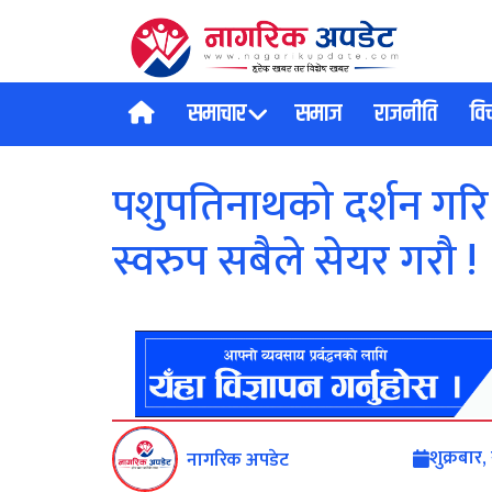
समाचार
समाज
राजनीति
वि
पशुपतिनाथको दर्शन गरि
स्वरुप सबैले सेयर गरौ !
शुक्रबार
नागरिक अपडेट