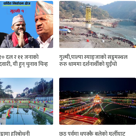
ा १० दल र ११ जनाको
गुल्मी,पाल्पा स्याङ्जाको सङ्गमस्थल
मेदवारी, यी हुन् चुनाव चिन्ह
रुरु धाममा दर्शनार्थीको घुइँचो
ुङ्गामा हरिबोधनी
छठ पर्वमा धपक्कै बलेको मूर्लीघाट