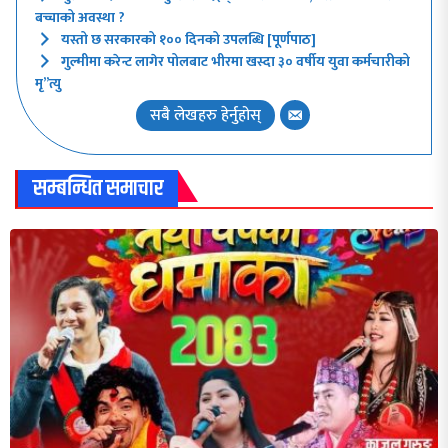
बच्चाको अवस्था ?
यस्तो छ सरकारको १०० दिनको उपलब्धि [पूर्णपाठ]
गुल्मीमा करेन्ट लागेर पोलबाट भीरमा खस्दा ३० वर्षीय युवा कर्मचारीको
मृ”त्यु
सबै लेखहरु हेर्नुहोस्
सम्बन्धित समाचार