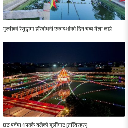
गुल्मीको रेसुङ्गामा हरिबोधनी एकादशीको दिन भव्य मेला लाग्ने
छठ पर्वमा धपक्कै बलेको मूर्लीघाट [तस्बिरहरु]