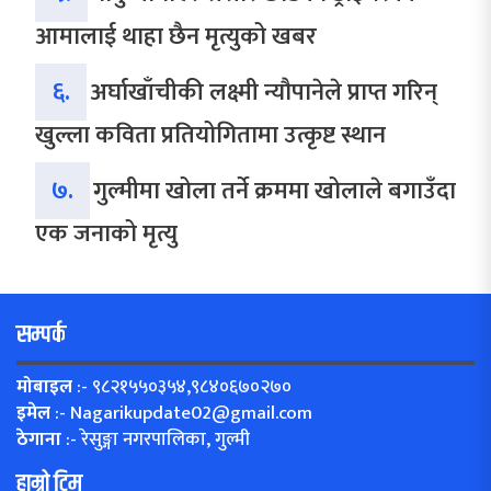
आमालाई थाहा छैन मृत्युको खबर
६.
अर्घाखाँचीकी लक्ष्मी न्यौपानेले प्राप्त गरिन्
खुल्ला कविता प्रतियोगितामा उत्कृष्ट स्थान
७.
गुल्मीमा खोला तर्ने क्रममा खोलाले बगाउँदा
एक जनाको मृत्यु
सम्पर्क
मोबाइल
:- ९८२१५५०३५४,९८४०६७०२७०
इमेल
:-
Nagarikupdate02@gmail.com
ठेगाना
:- रेसुङ्गा नगरपालिका, गुल्मी
हाम्रो टिम