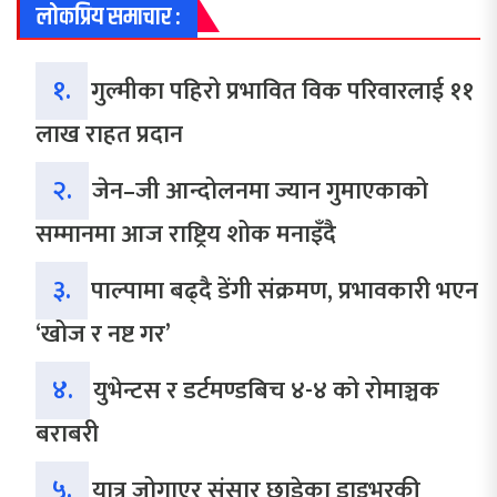
लोकप्रिय समाचार :
१.
गुल्मीका पहिरो प्रभावित विक परिवारलाई ११
लाख राहत प्रदान
२.
जेन–जी आन्दोलनमा ज्यान गुमाएकाको
सम्मानमा आज राष्ट्रिय शोक मनाइँदै
३.
पाल्पामा बढ्दै डेंगी संक्रमण, प्रभावकारी भएन
‘खोज र नष्ट गर’
४.
युभेन्टस र डर्टमण्डबिच ४-४ को रोमाञ्चक
बराबरी
५.
यात्रु जोगाएर संसार छाडेका ड्राइभरकी