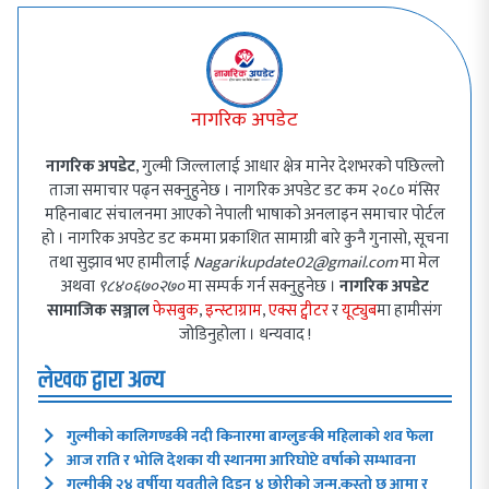
नागरिक अपडेट
नागरिक अपडेट
, गुल्मी जिल्लालाई आधार क्षेत्र मानेर देशभरको पछिल्लो
ताजा समाचार पढ्न सक्नुहुनेछ । नागरिक अपडेट डट कम २०८० मंसिर
महिनाबाट संचालनमा आएको नेपाली भाषाको अनलाइन समाचार पोर्टल
हो । नागरिक अपडेट डट कममा प्रकाशित सामाग्री बारे कुनै गुनासो, सूचना
तथा सुझाव भए हामीलाई
Nagarikupdate02@gmail.com
मा मेल
अथवा
९८४०६७०२७०
मा सम्पर्क गर्न सक्नुहुनेछ ।
नागरिक अपडेट
सामाजिक सञ्जाल
फेसबुक
,
इन्स्टाग्राम
,
एक्स ट्वीटर
र
यूट्युब
मा हामीसंग
जोडिनुहोला । धन्यवाद !
लेखक द्वारा अन्य
गुल्मीको कालिगण्डकी नदी किनारमा बाग्लुङकी महिलाको शव फेला
आज राति र भोलि देशका यी स्थानमा आरिघोप्टे वर्षाको सम्भावना
गुल्मीकी २४ वर्षीया युवतीले दिइन् ४ छोरीको जन्म,कस्तो छ आमा र