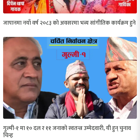
जापानमा नयाँ वर्ष २०८३ को अवसरमा भव्य सांगीतिक कार्यक्रम हुने
गुल्मी-१ मा १० दल र ११ जनाको स्वतन्त्र उम्मेदवारी, यी हुन् चुनाव
चिन्ह