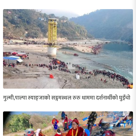
गुल्मी,पाल्पा स्याङ्जाको सङ्गमस्थल रुरु धाममा दर्शनार्थीको घुइँचो