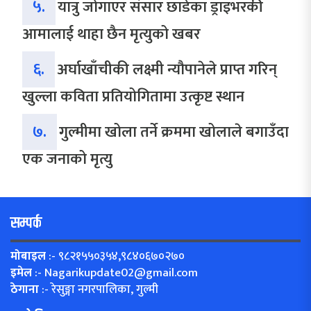
५.
यात्रु जोगाएर संसार छाडेका ड्राइभरकी
आमालाई थाहा छैन मृत्युको खबर
६.
अर्घाखाँचीकी लक्ष्मी न्यौपानेले प्राप्त गरिन्
खुल्ला कविता प्रतियोगितामा उत्कृष्ट स्थान
७.
गुल्मीमा खोला तर्ने क्रममा खोलाले बगाउँदा
एक जनाको मृत्यु
सम्पर्क
मोबाइल
:- ९८२१५५०३५४,९८४०६७०२७०
इमेल
:-
Nagarikupdate02@gmail.com
ठेगाना
:- रेसुङ्गा नगरपालिका, गुल्मी