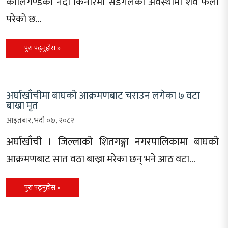
कालिगण्डकी नदी किनारमा सडेगलेको अवस्थामा शव फेला
परेको छ…
पुरा पढ्नुहोस »
अर्घाखाँचीमा बाघको आक्रमणबाट चराउन लगेका ७ वटा
बाख्रा मृत
आइतबार, भदौ ०७, २०८२
अर्घाखाँची । जिल्लाको शितगङ्गा नगरपालिकामा बाघको
आक्रमणबाट सात वठा बाख्रा मरेका छन् भने आठ वटा…
पुरा पढ्नुहोस »