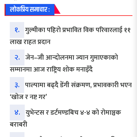
लोकप्रिय समाचार :
१.
गुल्मीका पहिरो प्रभावित विक परिवारलाई ११
लाख राहत प्रदान
२.
जेन–जी आन्दोलनमा ज्यान गुमाएकाको
सम्मानमा आज राष्ट्रिय शोक मनाइँदै
३.
पाल्पामा बढ्दै डेंगी संक्रमण, प्रभावकारी भएन
‘खोज र नष्ट गर’
४.
युभेन्टस र डर्टमण्डबिच ४-४ को रोमाञ्चक
बराबरी